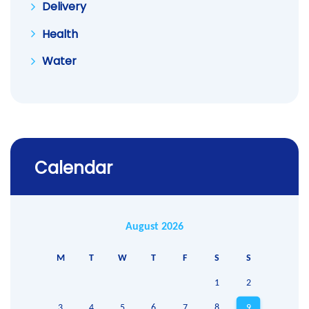
Delivery
Health
Water
Calendar
August 2026
M
T
W
T
F
S
S
1
2
3
4
5
6
7
8
9